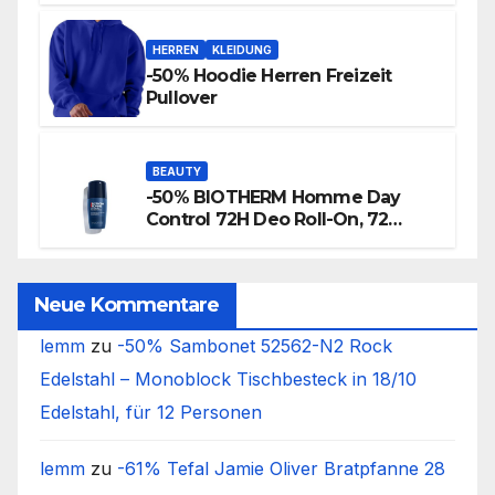
HERREN
KLEIDUNG
-50% Hoodie Herren Freizeit
Pullover
BEAUTY
-50% BIOTHERM Homme Day
Control 72H Deo Roll-On, 72
Stunden Anti-Transpirant Herren
Deo
Neue Kommentare
lemm
zu
-50% Sambonet 52562-N2 Rock
Edelstahl – Monoblock Tischbesteck in 18/10
Edelstahl, für 12 Personen
lemm
zu
-61% Tefal Jamie Oliver Bratpfanne 28