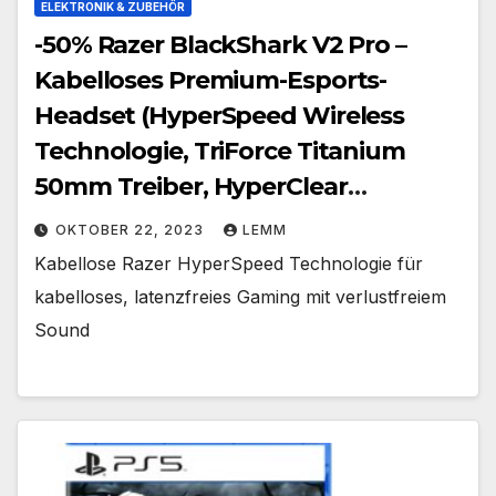
ELEKTRONIK & ZUBEHÖR
-50% Razer BlackShark V2 Pro –
Kabelloses Premium-Esports-
Headset (HyperSpeed Wireless
Technologie, TriForce Titanium
50mm Treiber, HyperClear
Supercardioid Mikrofon) Rainbow
OKTOBER 22, 2023
LEMM
Six Siege
Kabellose Razer HyperSpeed Technologie für
kabelloses, latenzfreies Gaming mit verlustfreiem
Sound