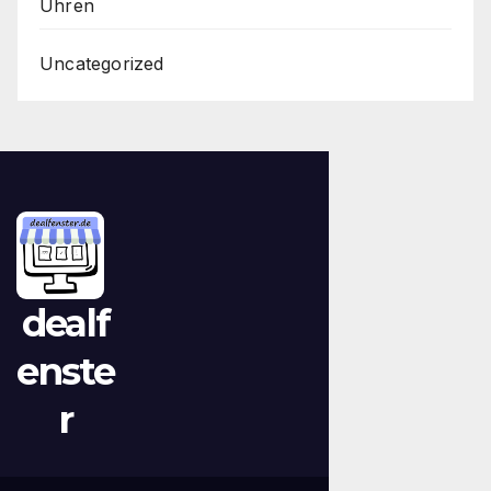
Uhren
Uncategorized
dealf
enste
r