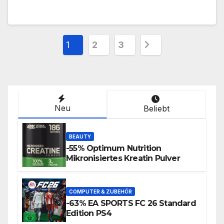
1
2
3
Neu
Beliebt
BEAUTY
-55% Optimum Nutrition
Mikronisiertes Kreatin Pulver
COMPUTER & ZUBEHÖR
-63% EA SPORTS FC 26 Standard
Edition PS4