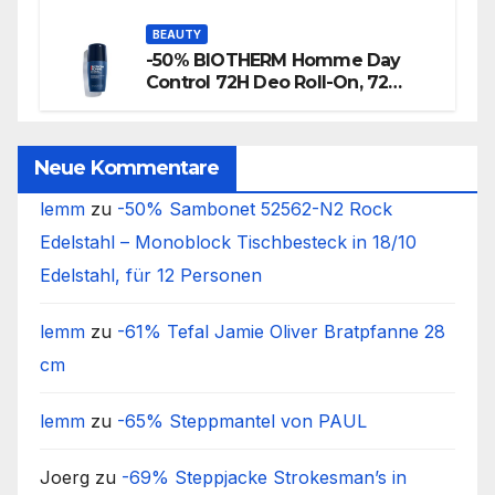
BEAUTY
-50% BIOTHERM Homme Day
Control 72H Deo Roll-On, 72
Stunden Anti-Transpirant Herren
Deo
Neue Kommentare
lemm
zu
-50% Sambonet 52562-N2 Rock
Edelstahl – Monoblock Tischbesteck in 18/10
Edelstahl, für 12 Personen
lemm
zu
-61% Tefal Jamie Oliver Bratpfanne 28
cm
lemm
zu
-65% Steppmantel von PAUL
Joerg
zu
-69% Steppjacke Strokesman’s in