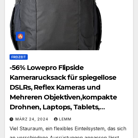
FREIZEIT
-56% Lowepro Flipside
Kamerarucksack für spiegellose
DSLRs, Reflex Kameras und
Mehreren Objektiven,kompakte
Drohnen, Laptops, Tablets,
Fotozubehör, Stative
MÄRZ 24, 2024
LEMM
Viel Stauraum, ein flexibles Einteilsystem, das sich
an verschiedene Ausrüstungen anpassen lässt