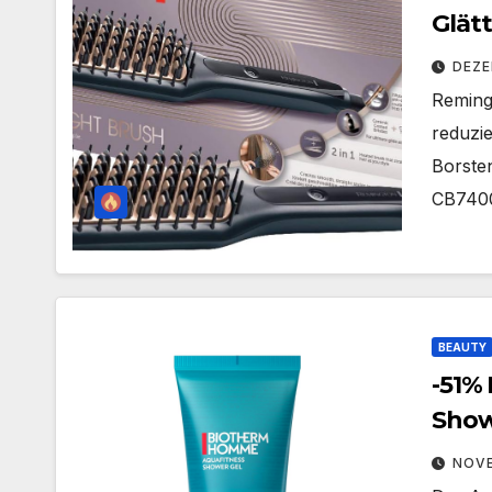
Glät
DEZE
Remingt
reduzie
Borsten
CB740
BEAUTY
-51%
Show
Männ
NOVE
erfri