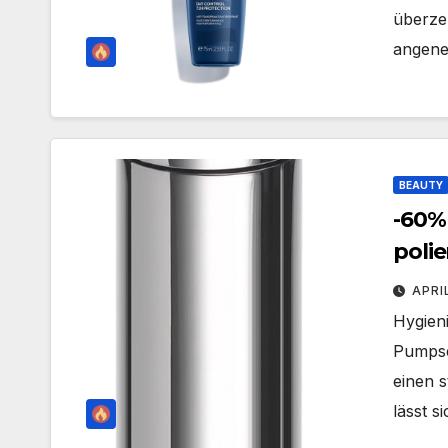
überze
angene
BEAUTY
-60%
polie
Fass
APRI
Hygien
Pumpse
einen 
lässt s