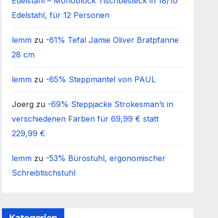
Edelstahl – Monoblock Tischbesteck in 18/10
Edelstahl, für 12 Personen
lemm
zu
-61% Tefal Jamie Oliver Bratpfanne
28 cm
lemm
zu
-65% Steppmantel von PAUL
Joerg
zu
-69% Steppjacke Strokesman’s in
verschiedenen Farben für 69,99 € statt
229,99 €
lemm
zu
-53% Bürostuhl, ergonomischer
Schreibtischstuhl