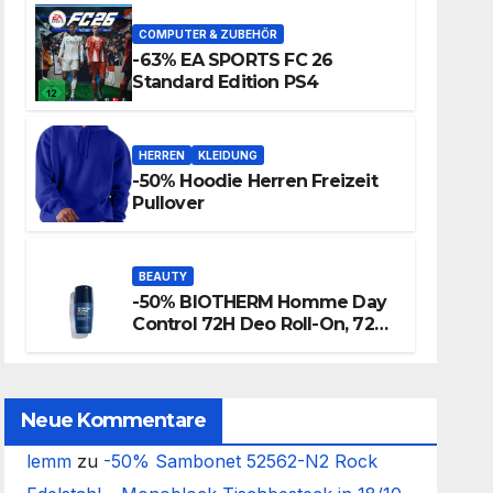
COMPUTER & ZUBEHÖR
-63% EA SPORTS FC 26
Standard Edition PS4
HERREN
KLEIDUNG
-50% Hoodie Herren Freizeit
Pullover
BEAUTY
-50% BIOTHERM Homme Day
Control 72H Deo Roll-On, 72
Stunden Anti-Transpirant
Herren Deo
Neue Kommentare
lemm
zu
-50% Sambonet 52562-N2 Rock