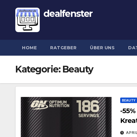
dealfenster
HOME
RATGEBER
ÜBER UNS
DA
Kategorie:
Beauty
BEAUTY
-55%
Kreat
APRI