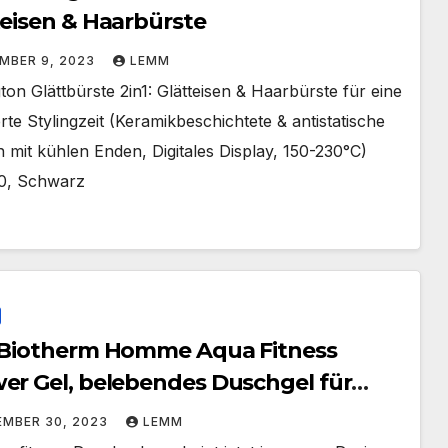
teisen & Haarbürste
MBER 9, 2023
LEMM
on Glättbürste 2in1: Glätteisen & Haarbürste für eine
rte Stylingzeit (Keramikbeschichtete & antistatische
 mit kühlen Enden, Digitales Display, 150-230°C)
0, Schwarz
 Biotherm Homme Aqua Fitness
er Gel, belebendes Duschgel für
er, mit Meeresduft, für ein
MBER 30, 2023
LEMM
schtes Hautgefühl, Körper & Haare,