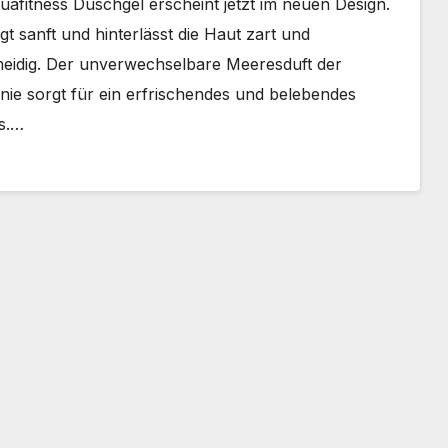
afitness Duschgel erscheint jetzt im neuen Design.
ml
igt sanft und hinterlässt die Haut zart und
eidig. Der unverwechselbare Meeresduft der
inie sorgt für ein erfrischendes und belebendes
is.…