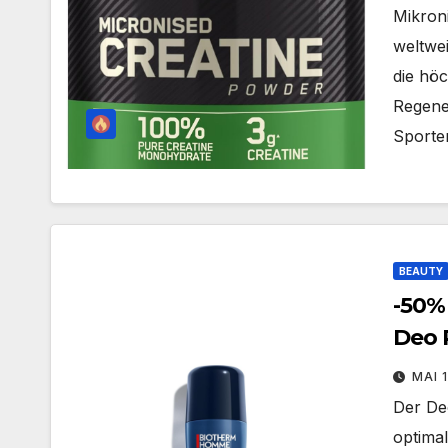
Mikroni
weltwe
die höc
Regene
Sporte
BEAUTY
-50%
Deo 
Herr
MAI 
Der De
optima