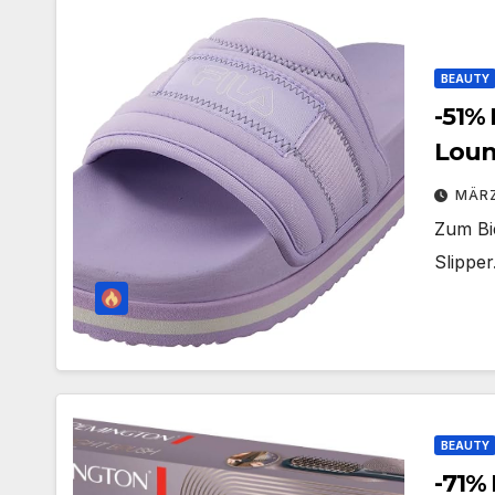
BEAUTY
-51%
Loun
MÄRZ
Zum Bi
Slipper
BEAUTY
-71%