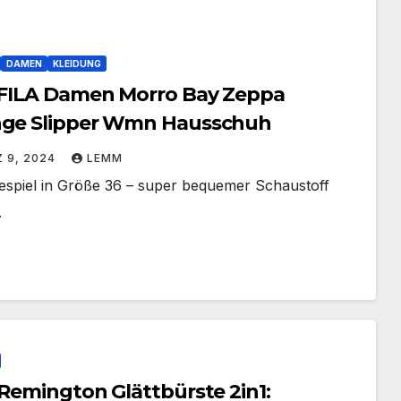
DAMEN
KLEIDUNG
 FILA Damen Morro Bay Zeppa
ge Slipper Wmn Hausschuh
 9, 2024
LEMM
espiel in Größe 36 – super bequemer Schaustoff
.
 Remington Glättbürste 2in1: