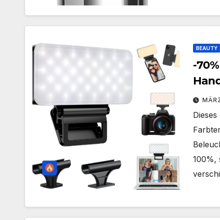
BEAUTY
-70%
Hand
MÄRZ
Dieses 
Farbte
Beleuc
100%, s
versch