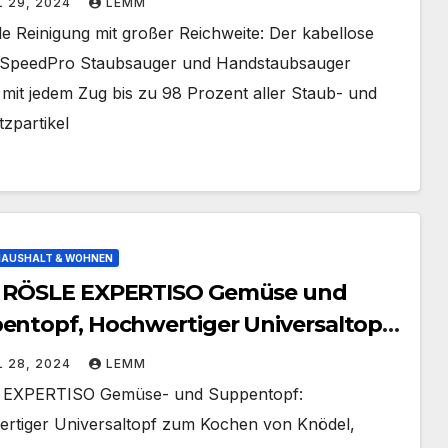
L 29, 2024
LEMM
 zu 30 Minuten Reinigungskraft
e Reinigung mit großer Reichweite: Der kabellose
723/01) White
s SpeedPro Staubsauger und Handstaubsauger
 mit jedem Zug bis zu 98 Prozent aller Staub- und
zpartikel
HAUSHALT & WOHNEN
 RÖSLE EXPERTISO Gemüse und
entopf, Hochwertiger Universaltopf
delstahl 18/10, 24 cm, Glasdeckel,
L 28, 2024
LEMM
nskalierung, induktionsgeeignet,
EXPERTISO Gemüse- und Suppentopf:
maschinengeeignet, Silberfarben
rtiger Universaltopf zum Kochen von Knödel,