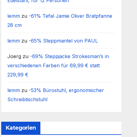
Edelstahl, für 12 Personen
lemm
zu
-61% Tefal Jamie Oliver Bratpfanne
28 cm
lemm
zu
-65% Steppmantel von PAUL
Joerg
zu
-69% Steppjacke Strokesman’s in
verschiedenen Farben für 69,99 € statt
229,99 €
lemm
zu
-53% Bürostuhl, ergonomischer
Schreibtischstuhl
Kategorien