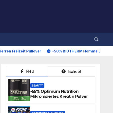
zeit Pullover
-50% BIOTHERM Homme Day Control 72H Deo
Neu
Beliebt
BEAUTY
-55% Optimum Nutrition
Mikronisiertes Kreatin Pulver