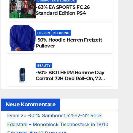
COMPUTER & ZUBEHÖR
-63% EA SPORTS FC 26
Standard Edition PS4
HERREN
KLEIDUNG
-50% Hoodie Herren Freizeit
Pullover
BEAUTY
-50% BIOTHERM Homme Day
Control 72H Deo Roll-On, 72
Stunden Anti-Transpirant
Herren Deo
Neue Kommentare
lemm
zu
-50% Sambonet 52562-N2 Rock
Edelstahl – Monoblock Tischbesteck in 18/10