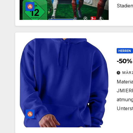
Stadie
HERREN
-50% 
MÄRZ
Materi
JMIERR
atmungs
Unterst