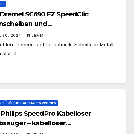
KT
 Dremel SC690 EZ SpeedClic
nscheiben und
panndorn-/Schneide-Set
L 30, 2024
LEMM
gieklasse A]
chten Trennen und für schnelle Schnitte in Metall
nststoff
KT
KÜCHE, HAUSHALT & WOHNEN
 Philips SpeedPro Kabelloser
bsauger – kabelloser
staubsauger mit 180-Grad-Saugdüse