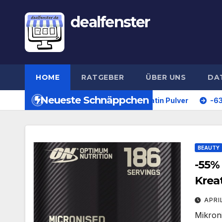
dealfenster
HOME
RATGEBER
ÜBER UNS
DA
Neueste Schnäppchen
m Nutrition Mikronisiertes Kreatin Pulver
-63% EA SPOR
BEAUTY
-55%
Kreat
APRI
Mikroni