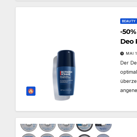
BEAUTY
-50%
Deo 
Herr
MAI 
Der De
optima
überze
angene