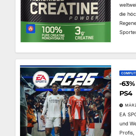
weltwe
die höc
Regene
Sporte
COMPUTE
-63%
PS4
MÄRZ
EA SPO
und We
Profis