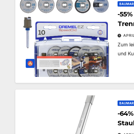
BAUMAR
-55%
Tren
Aufs
APRI
[Ener
Zum lei
und Ku
BAUMAR
-64%
Stau
Hand