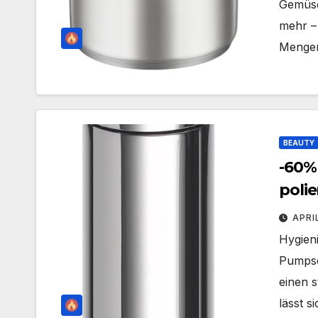
Gemüse
mehr – 
Menge
BEAUTY
-60%
polie
Fass
APRI
Hygien
Pumpse
einen 
lässt s