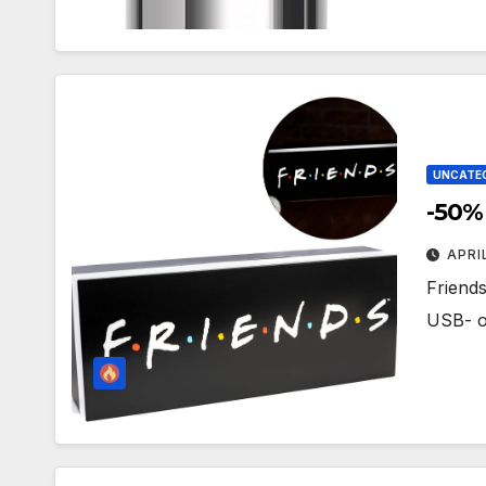
UNCATE
-50%
APRI
Friends
USB- o