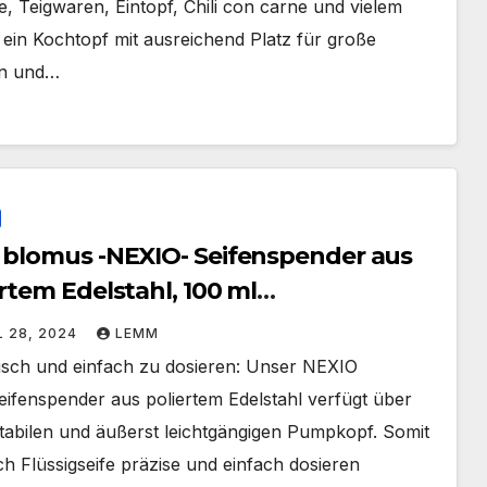
, Teigwaren, Eintopf, Chili con carne und vielem
ein Kochtopf mit ausreichend Platz für große
n und…
 blomus -NEXIO- Seifenspender aus
rtem Edelstahl, 100 ml
ungsvermögen
L 28, 2024
LEMM
isch und einfach zu dosieren: Unser NEXIO
ifenspender aus poliertem Edelstahl verfügt über
stabilen und äußerst leichtgängigen Pumpkopf. Somit
ich Flüssigseife präzise und einfach dosieren