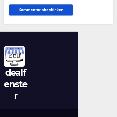
dealf
enste
r