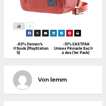
2
-63% Demon’s
-51% EASTPAK
Souls [PlayStation
Unisex Pinnacle Sac
5]
à dos (1er Pack)
Von
lemm