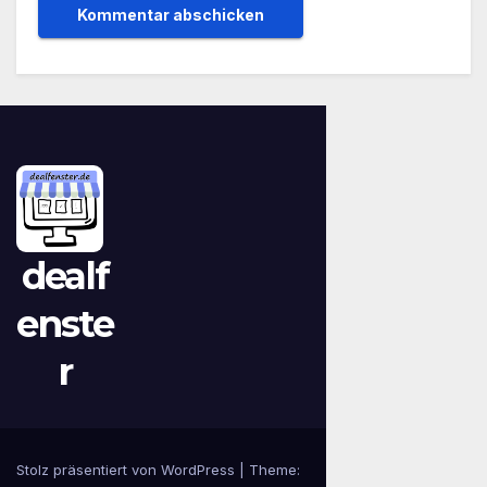
dealf
enste
r
Stolz präsentiert von WordPress
|
Theme: