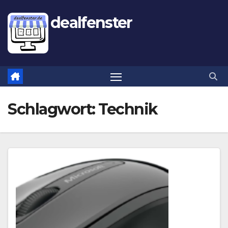
dealfenster
Schlagwort:
Technik