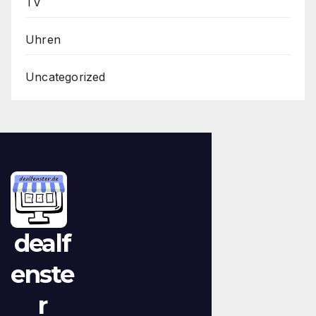
TV
Uhren
Uncategorized
dealf
enste
r