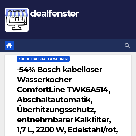
dealfenster
KÜCHE, HAUSHALT & WOHNEN
-54% Bosch kabelloser
Wasserkocher
ComfortLine TWK6A514,
Abschaltautomatik,
Überhitzungsschutz,
entnehmbarer Kalkfilter,
1,7 L, 2200 W, Edelstahl/rot,