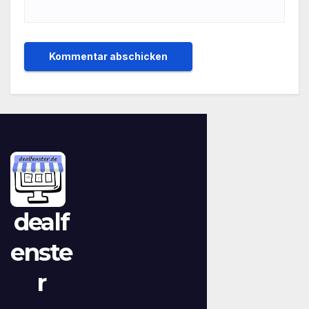
dealf
enste
r