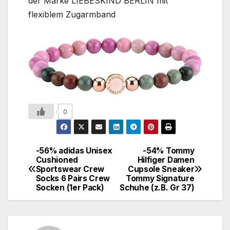
der Marke LIEBESKIND BERLIN mit
flexiblem Zugarmband
0
-56% adidas Unisex
-54% Tommy
Cushioned
Hilfiger Damen
Sportswear Crew
Cupsole Sneaker
Socks 6 Pairs Crew
Tommy Signature
Socken (1er Pack)
Schuhe (z.B. Gr 37)