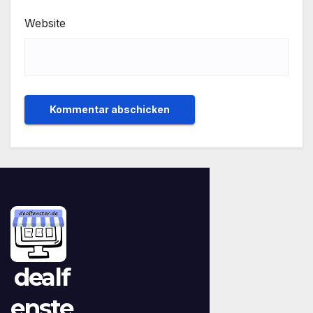
Website
dealf
enste