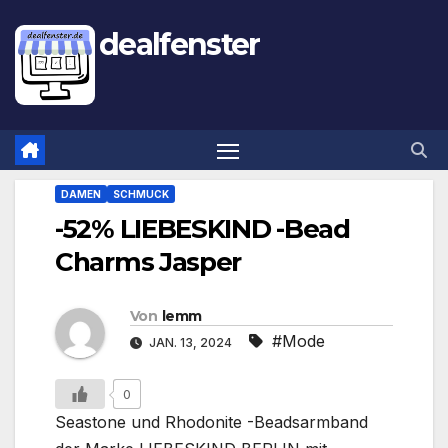
dealfenster
DAMEN
SCHMUCK
-52% LIEBESKIND -Bead
Charms Jasper
Von
lemm
#Mode
JAN. 13, 2024
0
Seastone und Rhodonite -Beadsarmband