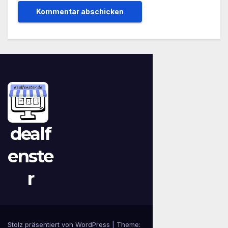
dealf
enste
r
Stolz präsentiert von WordPress
|
Theme: