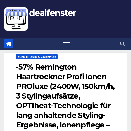
dealfenster
ELEKTRONIK & ZUBEHÖR
-57% Remington
Haartrockner Profi Ionen
PROluxe (2400W, 150km/h,
3 Stylingaufsätze,
OPTIheat-Technologie für
lang anhaltende Styling-
Ergebnisse, Ionenpflege –