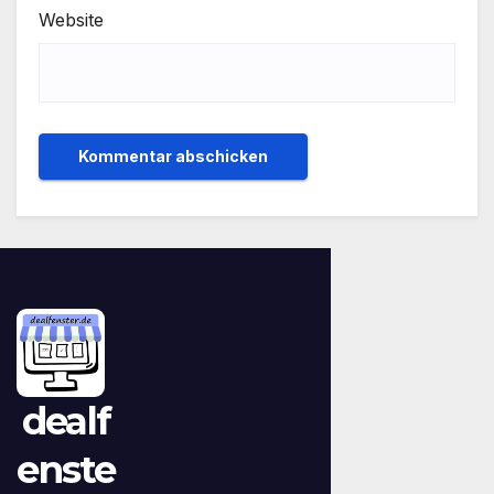
Website
dealf
enste