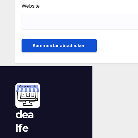
Website
dea
lfe