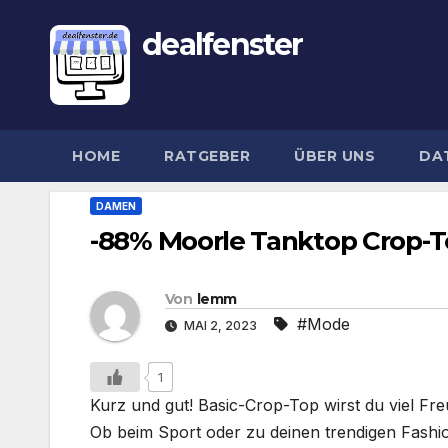
dealfenster
HOME
RATGEBER
ÜBER UNS
DA
DAMEN
-88% Moorle Tanktop Crop-T
Von
lemm
#Mode
MAI 2, 2023
1
Kurz und gut! Basic-Crop-Top wirst du viel Fr
Ob beim Sport oder zu deinen trendigen Fashio