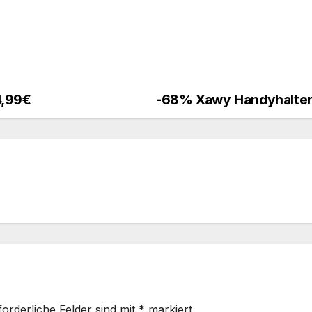
4,99€
-68% Xawy Handyhalteru
forderliche Felder sind mit
*
markiert