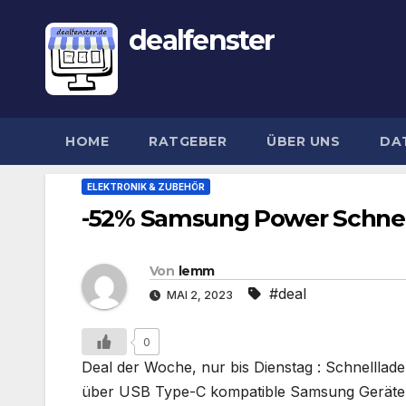
dealfenster
HOME
RATGEBER
ÜBER UNS
DA
ELEKTRONIK & ZUBEHÖR
-52% Samsung Power Schnel
Von
lemm
#deal
MAI 2, 2023
0
Deal der Woche, nur bis Dienstag : Schnelllade
über USB Type-C kompatible Samsung Geräte s