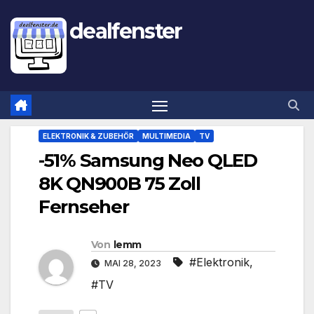
dealfenster
ELEKTRONIK & ZUBEHÖR
MULTIMEDIA
TV
-51% Samsung Neo QLED
8K QN900B 75 Zoll
Fernseher
Von
lemm
#Elektronik
,
MAI 28, 2023
#TV