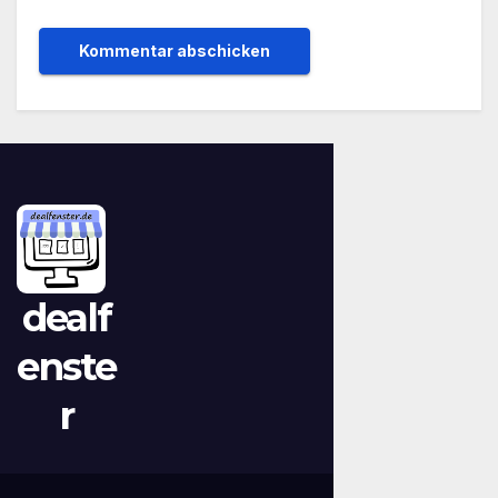
dealf
enste
r