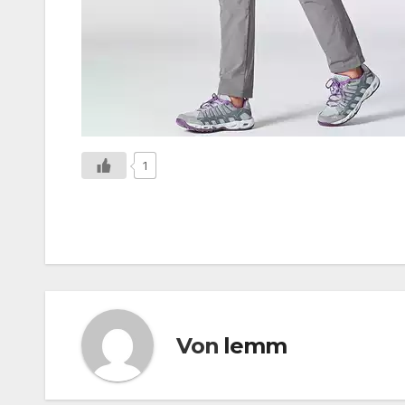
1
Von
lemm