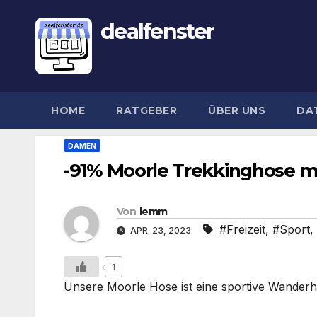
dealfenster
HOME
RATGEBER
ÜBER UNS
DA
DAMEN
-91% Moorle Trekkinghose m
Von
lemm
#Freizeit
,
#Sport
,
APR. 23, 2023
1
Unsere Moorle Hose ist eine sportive Wanderh