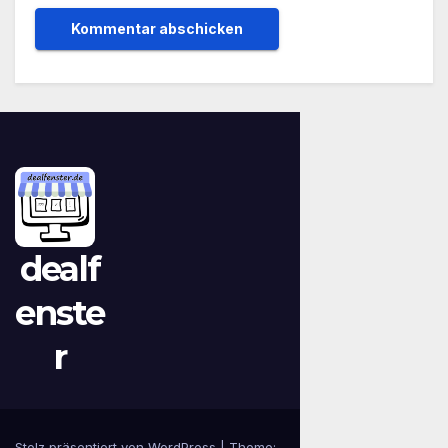
dealf
enste
r
Stolz präsentiert von WordPress
|
Theme: