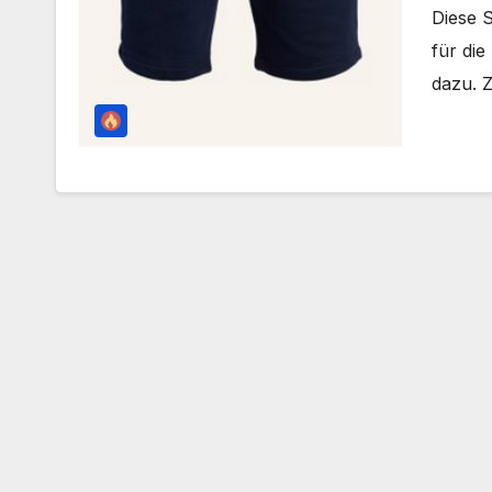
Diese 
für di
dazu.