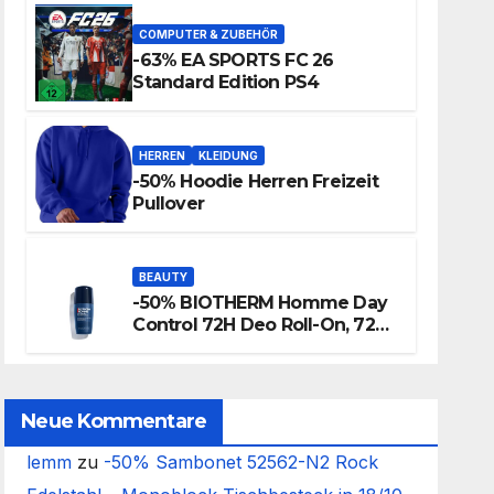
COMPUTER & ZUBEHÖR
-63% EA SPORTS FC 26
Standard Edition PS4
HERREN
KLEIDUNG
-50% Hoodie Herren Freizeit
Pullover
BEAUTY
-50% BIOTHERM Homme Day
Control 72H Deo Roll-On, 72
Stunden Anti-Transpirant
Herren Deo
Neue Kommentare
lemm
zu
-50% Sambonet 52562-N2 Rock