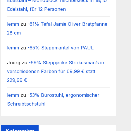
Edelstahl – Monoblock Tischbesteck in 18/10
Edelstahl, für 12 Personen
lemm
zu
-61% Tefal Jamie Oliver Bratpfanne
28 cm
lemm
zu
-65% Steppmantel von PAUL
Joerg
zu
-69% Steppjacke Strokesman’s in
verschiedenen Farben für 69,99 € statt
229,99 €
lemm
zu
-53% Bürostuhl, ergonomischer
Schreibtischstuhl