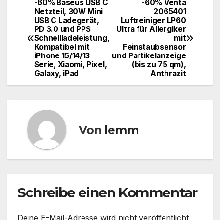
-60% Baseus USB C
-60% Venta
Netzteil, 30W Mini
2065401
USB C Ladegerät,
Luftreiniger LP60
PD 3.0 und PPS
Ultra für Allergiker
Schnellladeleistung,
mit
Kompatibel mit
Feinstaubsensor
iPhone 15/14/13
und Partikelanzeige
Serie, Xiaomi, Pixel,
(bis zu 75 qm),
Galaxy, iPad
Anthrazit
Von
lemm
Schreibe einen Kommentar
Deine E-Mail-Adresse wird nicht veröffentlicht.