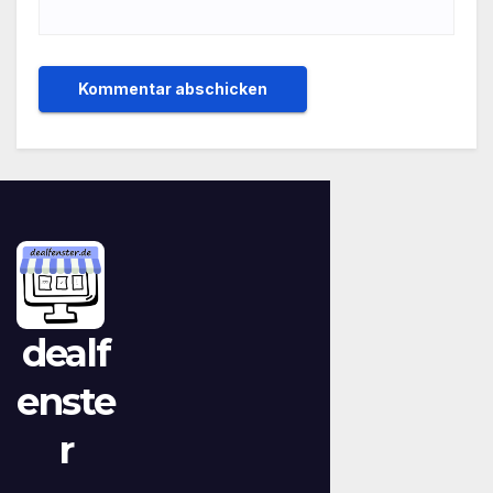
dealf
enste
r