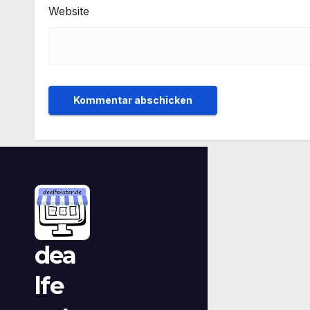
Website
dea
lfe