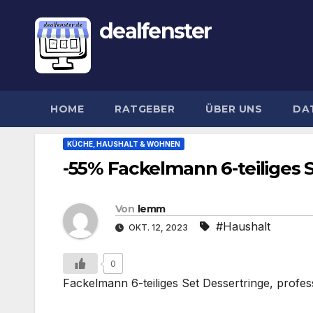
dealfenster
HOME
RATGEBER
ÜBER UNS
DA
KÜCHE, HAUSHALT & WOHNEN
-55% Fackelmann 6-teiliges Se
Von
lemm
#Haushalt
OKT. 12, 2023
0
Fackelmann 6-teiliges Set Dessertringe, professi