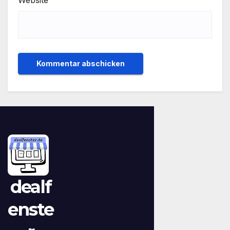
dealf
enste