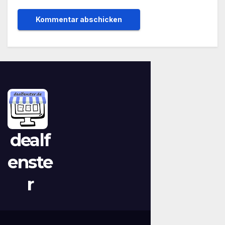
dealf
enste
r