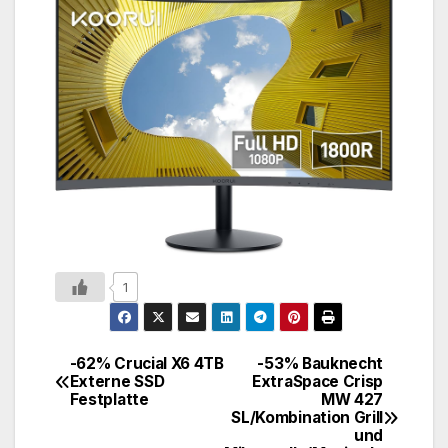
1
-62% Crucial X6 4TB
-53% Bauknecht
Externe SSD
ExtraSpace Crisp
Festplatte
MW 427
SL/Kombination Grill
und