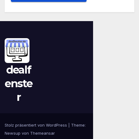
dealf
enste
r
Stolz präsentiert von WordPress
|
Theme:
Newsup
von
Themeansar