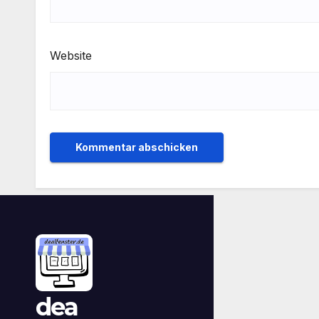
Website
dea