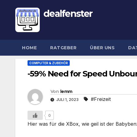
dealfenster
HOME
RATGEBER
ÜBER UNS
DA
COMPUTER & ZUBEHÖR
-59% Need for Speed Unbou
Von
lemm
#Freizeit
JULI 1, 2023
0
Hier was für die XBox, wie geil ist der Babybenz