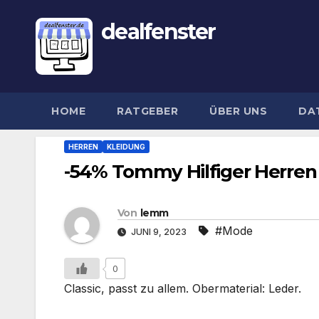
dealfenster
HOME
RATGEBER
ÜBER UNS
DA
HERREN
KLEIDUNG
-54% Tommy Hilfiger Herren
Von
lemm
#Mode
JUNI 9, 2023
0
Classic, passt zu allem. Obermaterial: Leder.