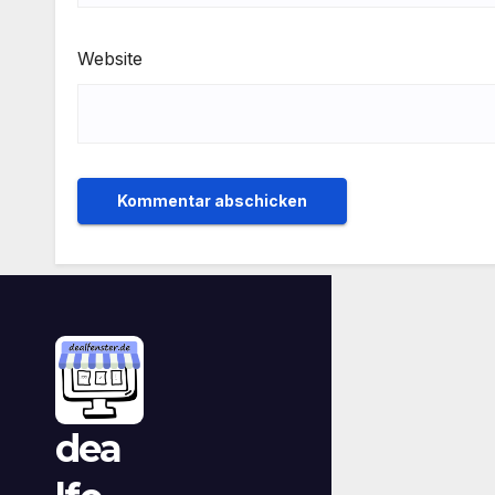
Website
dea