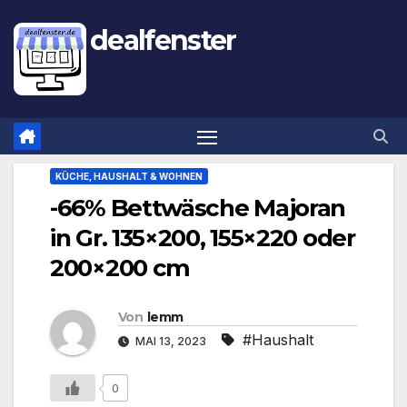
dealfenster
KÜCHE, HAUSHALT & WOHNEN
-66% Bettwäsche Majoran
in Gr. 135×200, 155×220 oder
200×200 cm
Von
lemm
#Haushalt
MAI 13, 2023
0