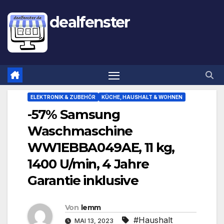
dealfenster
ELEKTRONIK & ZUBEHÖR
KÜCHE, HAUSHALT & WOHNEN
-57% Samsung
Waschmaschine
WW1EBBA049AE, 11 kg,
1400 U/min, 4 Jahre
Garantie inklusive
Von
lemm
#Haushalt
MAI 13, 2023