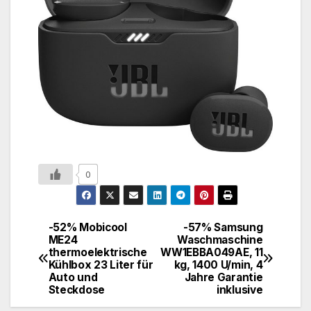
0
-52% Mobicool
-57% Samsung
ME24
Waschmaschine
thermoelektrische
WW1EBBA049AE, 11
Kühlbox 23 Liter für
kg, 1400 U/min, 4
Auto und
Jahre Garantie
Steckdose
inklusive