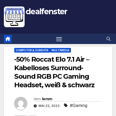
dealfenster
COMPUTER & ZUBEHÖR
MULTIMEDIA
-50% Roccat Elo 7.1 Air –
Kabelloses Surround-
Sound RGB PC Gaming
Headset, weiß & schwarz
Von
lemm
#Gaming
MAI 22, 2023