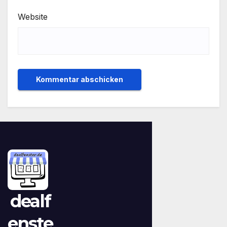
Website
dealf
enste