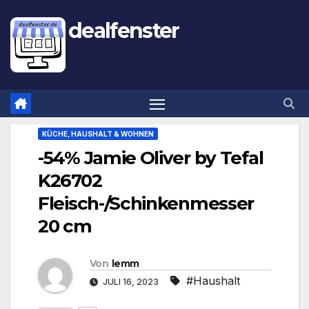
dealfenster
KÜCHE, HAUSHALT & WOHNEN
-54% Jamie Oliver by Tefal
K26702
Fleisch-/Schinkenmesser
20 cm
Von
lemm
#Haushalt
JULI 16, 2023