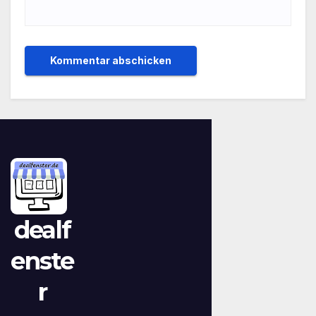
dealf
enste
r