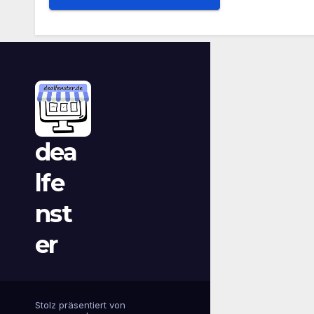
dea
lfe
nst
er
Stolz präsentiert von