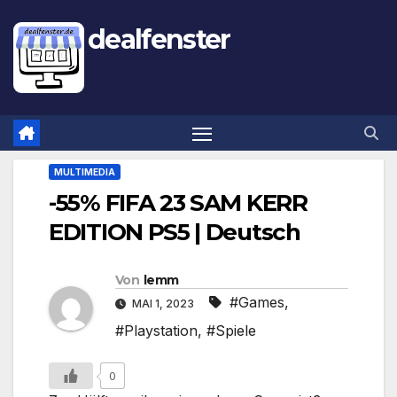
dealfenster
MULTIMEDIA
-55% FIFA 23 SAM KERR
EDITION PS5 | Deutsch
Von
lemm
#Games
,
MAI 1, 2023
#Playstation
,
#Spiele
0