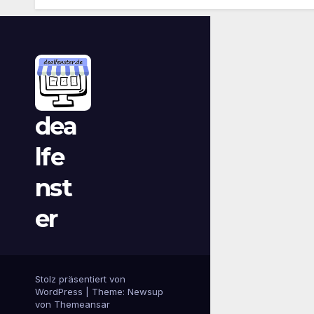
dea
lfe
nst
er
Stolz präsentiert von
WordPress
|
Theme:
Newsup
von
Themeansar