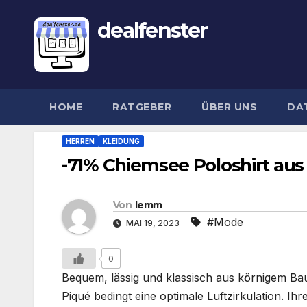
dealfenster
HOME
RATGEBER
ÜBER UNS
DA
HERREN
KLEIDUNG
-71% Chiemsee Poloshirt au
Von
lemm
#Mode
MAI 19, 2023
0
Bequem, lässig und klassisch aus körnigem Baum
Piqué bedingt eine optimale Luftzirkulation. I